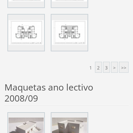
1
2
3
>
>>
Maquetas ano lectivo
2008/09