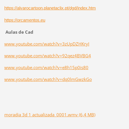
https://alvarocartoon.planetaclix.pt/dgd/index.htm
https://orcamentos.eu
Aulas de Cad
www.youtube.com/watch?v=3zUpDZHKryI
www.youtube.com/watch?v=92qez4BVBG4
www.youtube.com/watch?v=e8h15p0is80
www.youtube.com/watch?v=dq0lmGwzkGo
moradia 3d 1 actualizada_0001.wmv (6,4 MB)