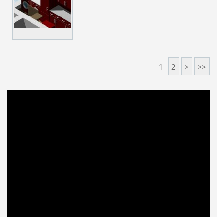
1
2
>
>>