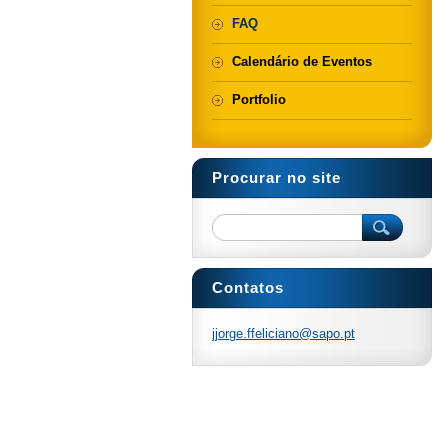
FAQ
Calendário de Eventos
Portfolio
Procurar no site
Contatos
jjorge.f
felician
o@sapo.p
t