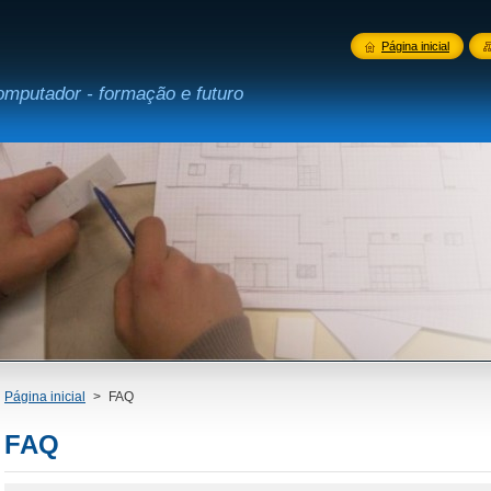
Página inicial
omputador - formação e futuro
Página inicial
>
FAQ
FAQ