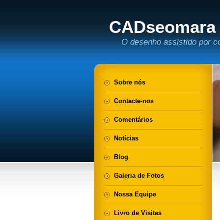
CADseomara
O desenho assistido por c
Sobre nós
Contacte-nos
Comentários
Notícias
Blog
Galeria de Fotos
Nossa Equipe
Livro de Visitas