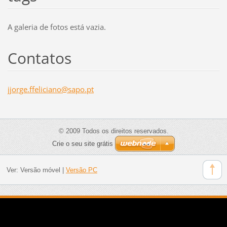
A galeria de fotos está vazia.
Contatos
jjorge.f
felician
o@sapo.p
t
© 2009 Todos os direitos reservados.
Crie o seu site grátis
Ver:
Versão móvel
|
Versão PC