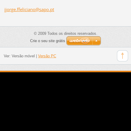
jjorge.f
felician
o@sapo.p
t
© 2009 Todos os direitos reservados.
Crie o seu site grátis
Ver:
Versão móvel
|
Versão PC