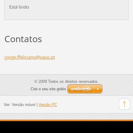
Está lindo
Contatos
jjorge.f
felician
o@sapo.p
t
© 2009 Todos os direitos reservados.
Crie o seu site grátis
Ver:
Versão móvel
|
Versão PC