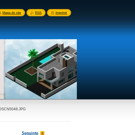
Mapa do site
RSS
Imprimir
DSCN5048.JPG
Seguinte