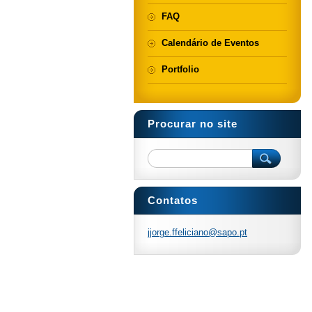
FAQ
Calendário de Eventos
Portfolio
Procurar no site
Contatos
jjorge.f
felician
o@sapo.p
t