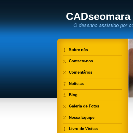
CADseomara
O desenho assistido por c
Sobre nós
Contacte-nos
Comentários
Notícias
Blog
Galeria de Fotos
Nossa Equipe
Livro de Visitas