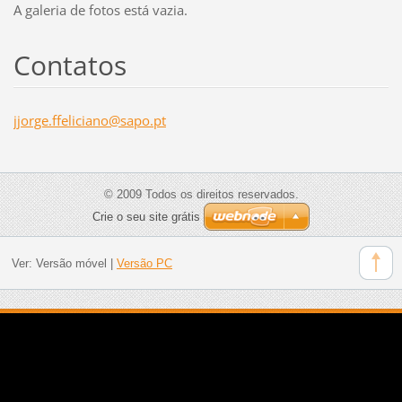
A galeria de fotos está vazia.
Contatos
jjorge.f
felician
o@sapo.p
t
© 2009 Todos os direitos reservados.
Crie o seu site grátis
Ver:
Versão móvel
|
Versão PC