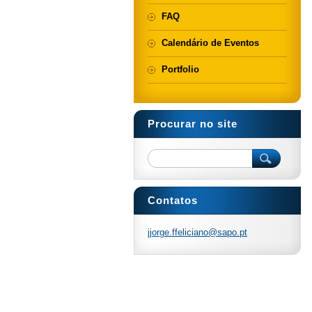
FAQ
Calendário de Eventos
Portfolio
Procurar no site
Contatos
jjorge.f
felician
o@sapo.p
t