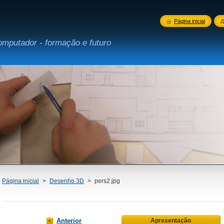
Página inicial
omputador - formação e futuro
Página inicial
>
Desenho 3D
>
pers2.jpg
Anterior
Apresentação