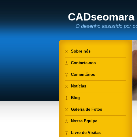
CADseomara
O desenho assistido por c
Sobre nós
Contacte-nos
Comentários
Notícias
Blog
Galeria de Fotos
Nossa Equipe
Livro de Visitas