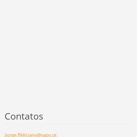
Contatos
jjorge.f
felician
o@sapo.p
t