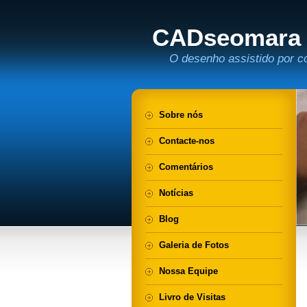
CADseomara
O desenho assistido por c
Sobre nós
Contacte-nos
Comentários
Notícias
Blog
Galeria de Fotos
Nossa Equipe
Livro de Visitas