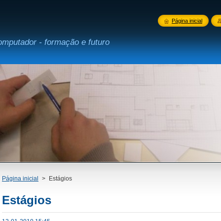
Página inicial
omputador - formação e futuro
Página inicial
>
Estágios
Estágios