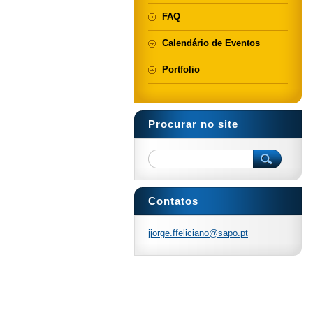
FAQ
Calendário de Eventos
Portfolio
Procurar no site
Contatos
jjorge.f
felician
o@sapo.p
t