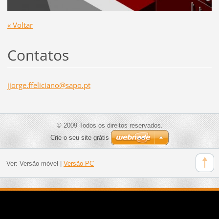
« Voltar
Contatos
jjorge.f
felician
o@sapo.p
t
© 2009 Todos os direitos reservados.
Crie o seu site grátis
Ver:
Versão móvel
|
Versão PC